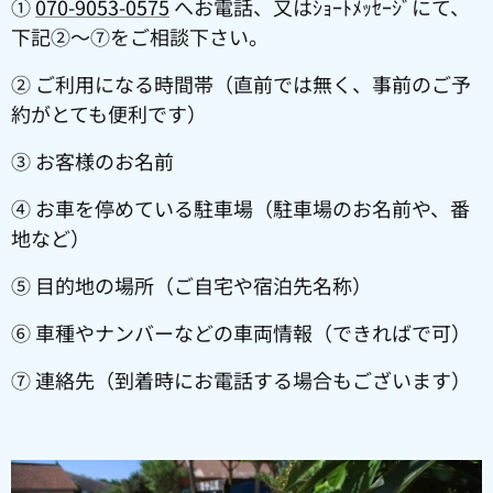
①
070-9053-0575
へお電話、又はｼｮｰﾄﾒｯｾｰｼﾞにて、
下記②～⑦をご相談下さい。
② ご利用になる時間帯（直前では無く、事前のご予
約がとても便利です）
③ お客様のお名前
④ お車を停めている駐車場（駐車場のお名前や、番
地など）
⑤ 目的地の場所（ご自宅や宿泊先名称）
⑥ 車種やナンバーなどの車両情報（できればで可）
⑦ 連絡先（到着時にお電話する場合もございます）